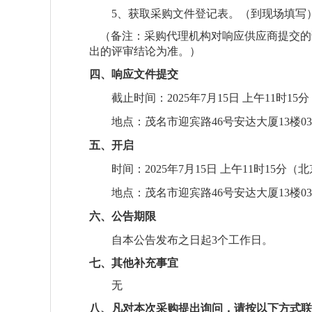
5
、获取采购文件登记表
。
（到现场填写
（备注：采购代理机构对响应供应商提交的
出的评审结论为准。）
四、响应文件提交
截止
时间：
2025
年
7
月
15
日
上午
11
时
15
分
地点：
茂名市迎宾路
46号安达大厦13楼0
五、开启
时间：
2025
年
7
月
15
日
上午
11
时
15
分
（北
地点：
茂名市迎宾路
46号安达大厦13楼0
六、公告期限
自本公告发布之日起
3
个工作日。
七、其他补充事宜
无
八、凡对本次采购提出询问，请按以下方式联