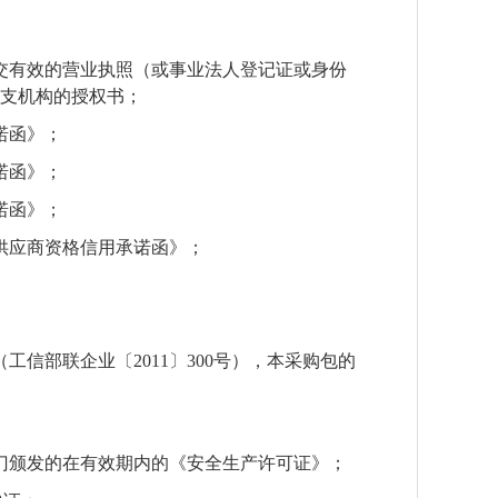
交有效的营业执照（或事业法人登记证或身份
支机构的授权书
；
诺函
》；
诺函
》
；
诺函
》
；
供应商资格信用承诺函
》
；
（工信部联企业〔
2011
〕
300
号），本采购包的
门颁发的在有效期内的《安全生产许可证》
；