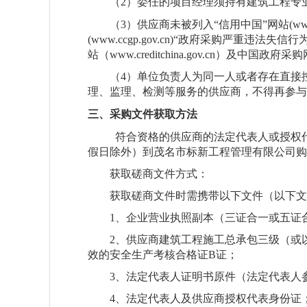
（
2
）委任的项目经理须持有
建筑工程专
（
3
）供应商未被列入
“信用中国”网站
(ww
(www.ccgp.gov.cn)
“政府采购严重违法失信行
站（
www.creditchina.gov.cn
）及中国政府采购
（
4
）单位负责人为同一人或者存在直接
理、监理、检测等服务的供应商，不得再参与
三、采购文件获取方法
符合资格的供应商的法定代表人或授权
假日除外）到
茂名市标新工程管理有限公司
购
获取磋商文件方式：
获取磋商文件时需携带以下文件（以下文
1
、企业营业执照副本（三证合一或五证
2
、
供应商建筑工程施工总承包三级（或
效的安全生产考核合格证
B
证
；
3
、法定代表人证明书原件（法定代表人
4
、法定代表人及
供应商
授权代表身份证