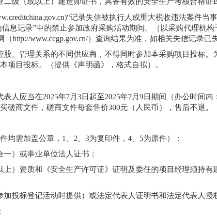
业二级
（或以上）建造师证书，具备有效的安全生产考核合格证
w.creditchina.gov.cn)
“记录失信被执行人或重大税收违法案件当
为信息记录”中的禁止参加政府采购活动期间。（以采购代理机构
网（
http://www.ccgp.gov.cn/
）查询结果为准，如相关失信记录已
控股、管理关系的不同供应商，不得同时参加本采购项目投标。
本项目投标。（提供《声明函》，格式自拟）。
代表人应当在
2025
年
7
月
3
日起至
2025
年
7
月
9
日期间（办公时间内
买磋商文件，磋商文件每套售价
300
元（人民币），售后不退。
件均需加盖公章，
1
、
2
、
3
为复印件，
4
、
5
为原件）：
合一）或事业单位法人证书；
以上）
资质
和《安全生产许可证》证明
及
委任的项目经理须持有
参加投标登记活动时提供）或法定代表人证明书和法定代表人授
；