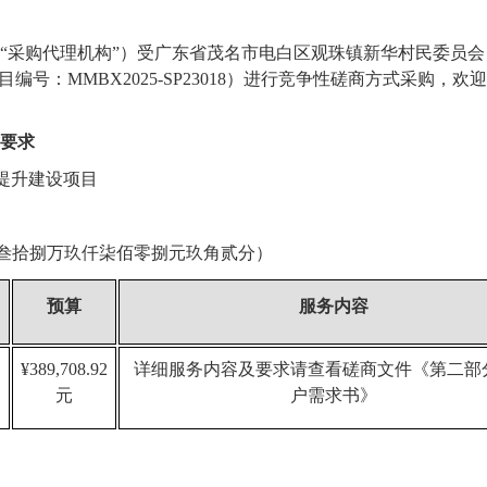
发布时间：
2025-07-02 17:53:20
“采购代理机构”）受
广东省茂名市电白区观珠镇新华村民委员会
目编号：
MMBX2025-SP23018
）进行竞争性磋商方式采购，欢迎
要求
貌提升建设项目
叁拾捌万玖仟柒佰零捌元玖角贰分
）
预算
服务内容
¥
389,708.92
详细服务内容及要求请查看磋商文件《第二部
元
户需求书》