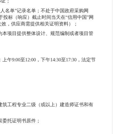
B
证；
事人名单”记录名单；不处于中国政府采购网
于投标（响应）截止时间当天在“信用中国”网
失效，供应商需提供相关证明资料）；
为本项目提供整体设计、规范编制或者项目管
：上午
9:00
至
12:00
，下午
14:30
至
17:30
，法定节
建筑工程专业二级
（或以上）建造师证书
和
有
权委托证明书原件；